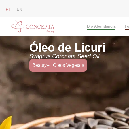
PT
EN
Bio Abundância
Fo
Óleo de Licuri
Syagrus Coronata Seed Oil
Beauty
Óleos Vegetais