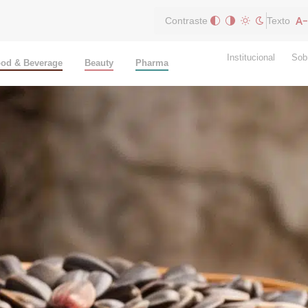
Contraste
Texto
Institucional
Sob
od & Beverage
Beauty
Pharma