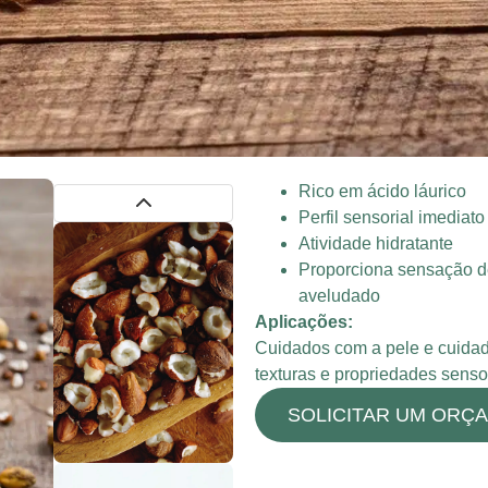
Rico em ácido láurico
Perfil sensorial imediat
Atividade hidratante
Proporciona sensação de
aveludado
Aplicações:
Cuidados com a pele e cuida
texturas e propriedades sensor
SOLICITAR UM ORÇ