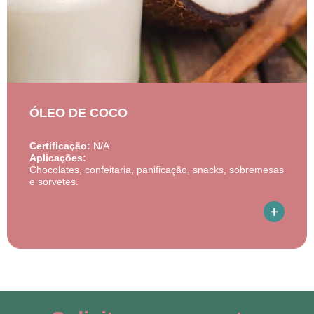
ÓLEO DE COCO
Certificação:
N/A
Aplicações:
Chocolates, confeitaria, panificação, snacks, sobremesas
e sorvetes.