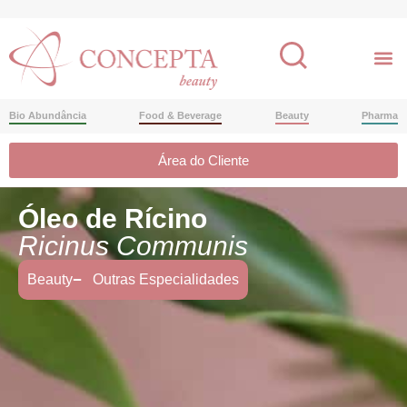
Bio Abundância
Food & Beverage
Beauty
Pharma
Área do Cliente
Óleo de Rícino
Ricinus Communis
Beauty
Outras Especialidades