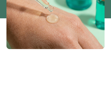
Bio Abundância
Food & Beverage
Bio Abundância
Óleos Vegetais
Açúcares
Emulsionantes e Estabilizantes
Aditivos
Arboreto Premium