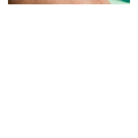
Bio Abundância
Food & Beverage
Bio Abundância
Óleos Vegetais
Açúcares
Emulsionantes e Estabilizantes
Aditivos
Arboreto Premium
Beauty
Bio Abundância
Manteigas
Extratos
Óleos Vegetais