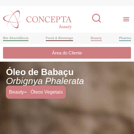
Bio Abundância
Food & Beverage
Beauty
Pharma
Área do Cliente
Óleo de Babaçu
Orbignya Phalerata
Beauty
Óleos Vegetais