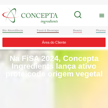
Bio Abundância
Food & Beverage
Beauty
Pharma
Área do Cliente
Na FiSA 2024, Concepta
Ingredients lança ativo
proteicode origem vegetal