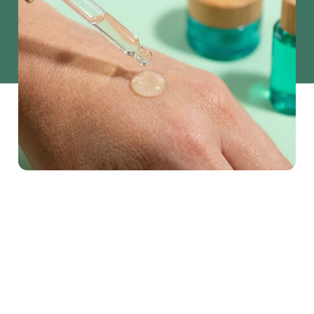
Bio Abundância
Food & Beverage
Bio Abundância
Óleos Vegetais
Açúcares
Emulsionantes e Estabilizantes