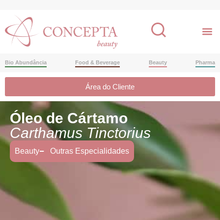
Bio Abundância
Food & Beverage
Beauty
Pharma
Área do Cliente
Óleo de Cártamo
Carthamus Tinctorius
Beauty
Outras Especialidades