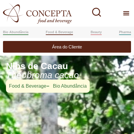
Bio Abundância
Food & Beverage
Beauty
Pharma
Área do Cliente
Nibs de Cacau
Theobroma cacao
Food & Beverage
Bio Abundância