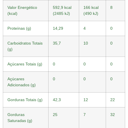
Valor Energético
592,9 kcal
166 kcal
8
(kcal)
(2485 kJ)
(490 kJ)
Proteínas (g)
14,29
4
0
Carboidratos Totais
35,7
10
0
(g)
Açúcares Totais (g)
0
0
0
Açúcares
0
0
0
Adicionados (g)
Gorduras Totais (g)
42,3
12
22
Gorduras
25
7
32
Saturadas (g)