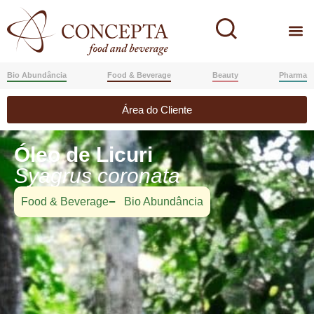
Bio Abundância
Food & Beverage
Beauty
Pharma
Área do Cliente
Óleo de Licuri
Syagrus coronata
Food & Beverage
Bio Abundância