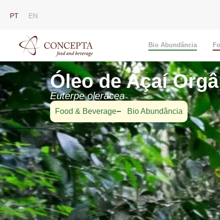
PT
EN
Bio Abundância
Fo
Óleo de Açaí Orgâ
Euterpe oleracea
Food & Beverage
Bio Abundância