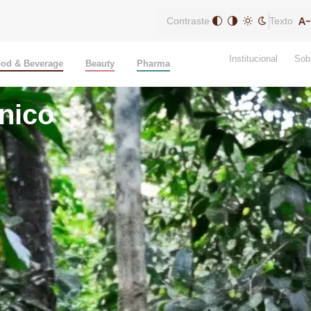
Contraste
Texto
Institucional
Sob
od & Beverage
Beauty
Pharma
nico