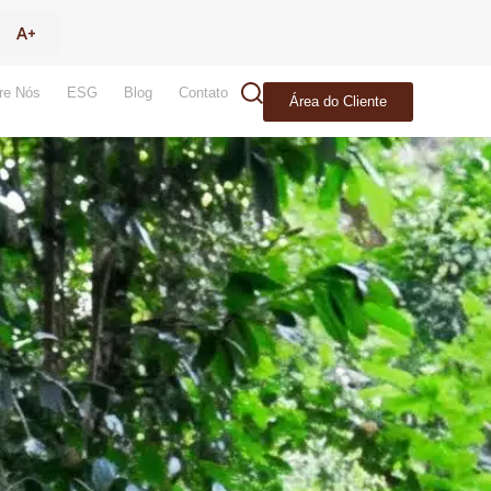
re Nós
ESG
Blog
Contato
Área do Cliente