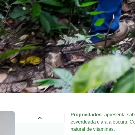
Propriedades:
apresenta sabo
esverdeada clara a escura. Co
natural de vitaminas.