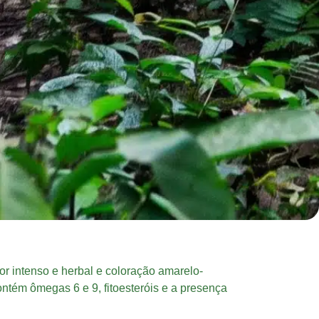
r intenso e herbal e coloração amarelo-
ntém ômegas 6 e 9, fitoesteróis e a presença