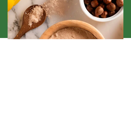
Bio Abundância
Food & Beverage
Bio Abundância
Óleos Vegetais
Açúcares